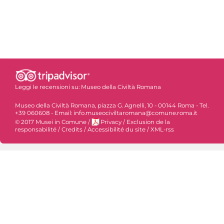
Leggi le recensioni su:
Museo della Civiltà Romana
Museo della Civiltà Romana, piazza G. Agnelli, 10 - 00144 Roma - Tel.
+39 060608 - Email: info.museociviltaromana@comune.roma.it
© 2017 Musei in Comune
/
Privacy
/
Exclusion de la
responsabilité
/
Credits
/
Accessibilité du site
/
XML-rss