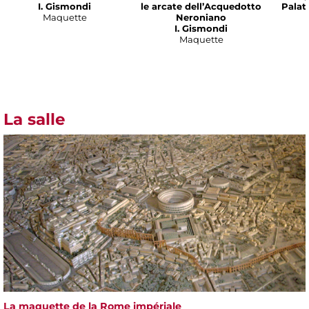
I. Gismondi
le arcate dell’Acquedotto
Palat
Maquette
Neroniano
I. Gismondi
Maquette
La salle
La maquette de la Rome impériale