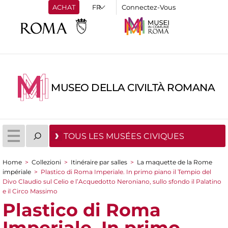
ACHAT
Connectez-Vous
MUSEO DELLA CIVILTÀ ROMANA
TOUS LES MUSÉES CIVIQUES
Home
>
Collezioni
>
Itinéraire par salles
>
La maquette de la Rome
You are here
impériale
>
Plastico di Roma Imperiale. In primo piano il Tempio del
Divo Claudio sul Celio e l’Acquedotto Neroniano, sullo sfondo il Palatino
e il Circo Massimo
Plastico di Roma
Imperiale. In primo