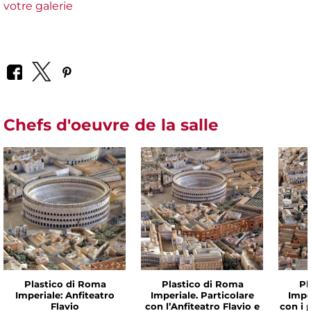
votre galerie
Chefs d'oeuvre de la salle
Plastico di Roma
Plastico di Roma
Pl
Imperiale: Anfiteatro
Imperiale. Particolare
Impe
Flavio
con l’Anfiteatro Flavio e
con i p