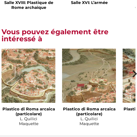
Salle XVIII: Plastique de
Salle XVI: L’armée
Rome archaïque
Vous pouvez également être
intéressé à
Plastico di Roma arcaica
Plastico di Roma arcaica
Plasti
(particolare)
(particolare)
L. Quilici
L. Quilici
Maquette
Maquette