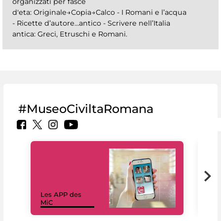
organizzati per fasce
d'eta: Originale→Copia→Calco - I Romani e l’acqua
- Ricette d’autore…antico - Scrivere nell’Italia
antica: Greci, Etruschi e Romani.
#MuseoCiviltaRomana
Les APP des
Les
MiC
rés