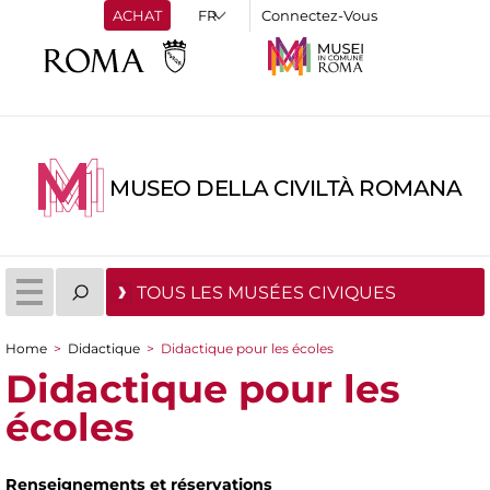
ACHAT
Connectez-Vous
MUSEO DELLA CIVILTÀ ROMANA
TOUS LES MUSÉES CIVIQUES
Home
>
Didactique
>
Didactique pour les écoles
You are here
Didactique pour les
écoles
Renseignements et réservations