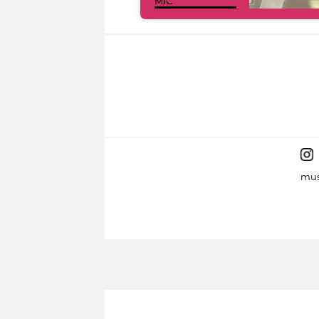
MiC
mus