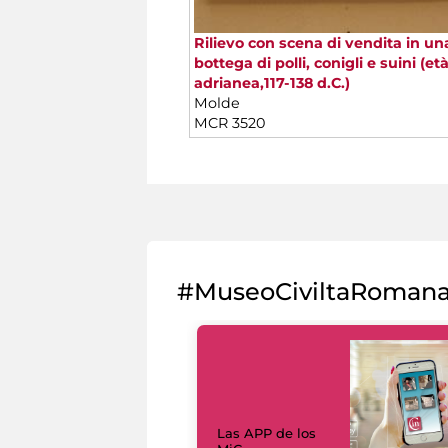
Rilievo con scena di vendita in un
bottega di polli, conigli e suini (et
adrianea,117-138 d.C.)
Molde
MCR 3520
#MuseoCiviltaRoman
Las APP de los