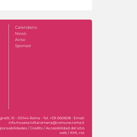
Calendario
News
Aviso
Sponsor
nelli, 10 - 00144 Roma - Tel. +39 060608 - Email:
info.museociviltaromana@comune.roma.it
sponsabilidades
/
Credits
/
Accesibilidad del sitio
web
/
XML-rss