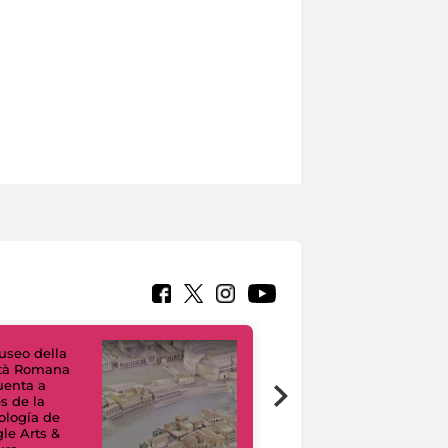
useo della
ltà Romana
uenta a
Tour Virtuali.
és de la
Viaggio digitale
ología de
tra otto musei
le Arts &
civici e i loro