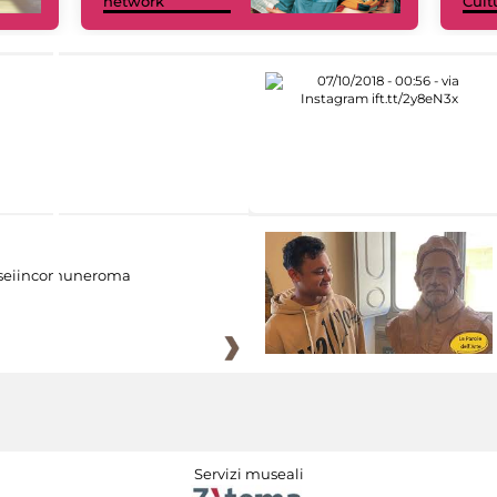
network
Cult
eiincomuneroma
Servizi museali