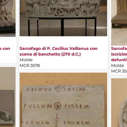
e con
Sarcofago di P. Cecilius Vallianus con
Sarcofa
scena di banchetto (270 d.C.)
iscrizi
Molde
defunti
MCR 3578
Molde
MCR 35