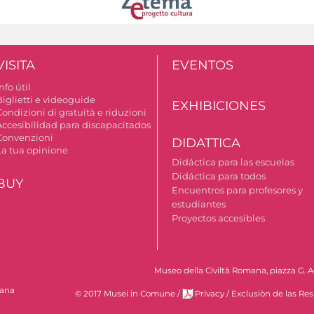
VISITA
EVENTOS
nfo útil
Biglietti e videoguide
EXHIBICIONES
ondizioni di gratuità e riduzioni
Accesibilidad para discapacitados
Convenzioni
DIDATTICA
La tua opinione
Didáctica para las escuelas
Didáctica para todos
BUY
Encuentros para profesores y
estudiantes
Proyectos accesibles
Museo della Civiltà Romana, piazza G. Ag
mana
© 2017 Musei in Comune
/
Privacy
/
Exclusiòn de las Re