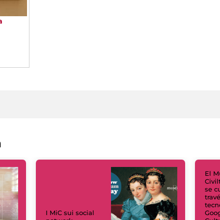
a
à
a
El M
Civi
se c
trav
tecn
I MiC sui social
Goog