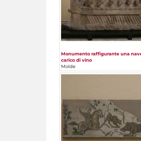
Monumento raffigurante una nav
carico di vino
Molde