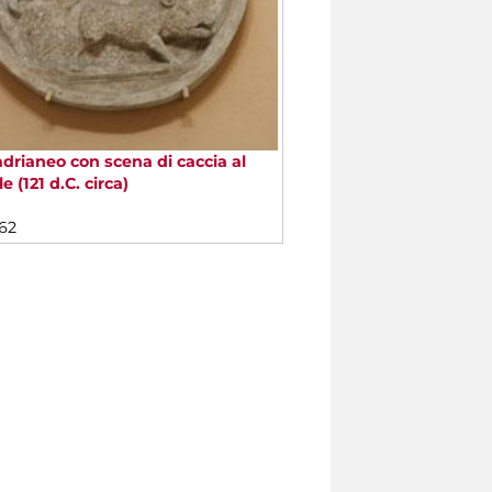
drianeo con scena di caccia al
e (121 d.C. circa)
62