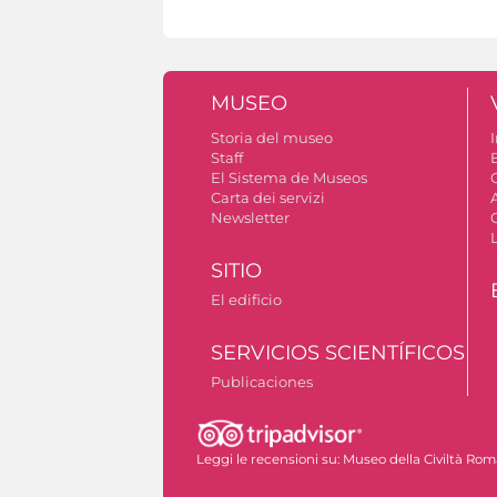
MUSEO
Storia del museo
I
Staff
El Sistema de Museos
C
Carta dei servizi
Newsletter
SITIO
El edificio
SERVICIOS SCIENTÍFICOS
Publicaciones
Bibliografía
Leggi le recensioni su:
Museo della Civiltà Ro