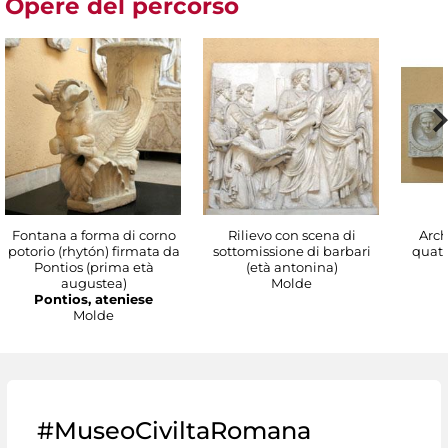
Opere del percorso
Fontana a forma di corno
Rilievo con scena di
Arch
potorio (rhytón) firmata da
sottomissione di barbari
quattr
Pontios (prima età
(età antonina)
augustea)
Molde
Pontios, ateniese
Molde
#MuseoCiviltaRomana