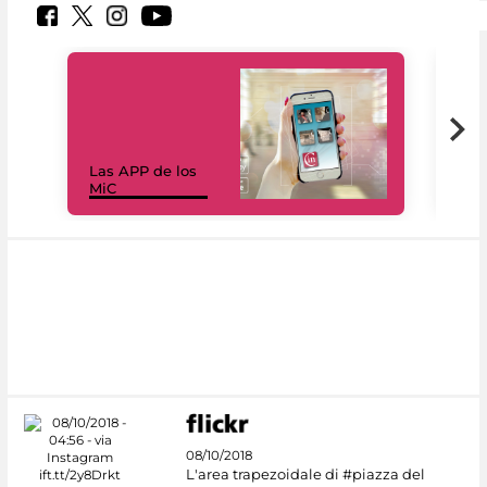
Las APP de los
I Mi
MiC
net
08/10/2018
L'area trapezoidale di #piazza del