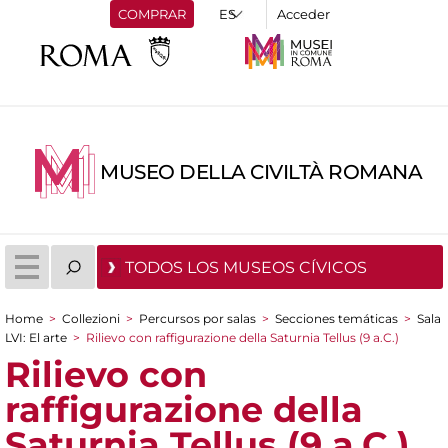
COMPRAR
Acceder
MUSEO DELLA CIVILTÀ ROMANA
TODOS LOS MUSEOS CÍVICOS
Home
>
Collezioni
>
Percursos por salas
>
Secciones temáticas
>
Sala
You are here
LVI: El arte
>
Rilievo con raffigurazione della Saturnia Tellus (9 a.C.)
Rilievo con
raffigurazione della
Saturnia Tellus (9 a.C.)