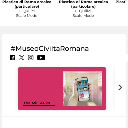
Plastico di Roma arcaica
Plastico di Roma arcaica
Plasti
(particolare)
(particolare)
L. Quilici
L. Quilici
Scale Mode
Scale Mode
#MuseoCiviltaRomana
MiC
The MiC APPs
net