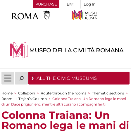
PURCHASE
Log In
MUSEO DELLA CIVILTÀ ROMANA
ALL THE CIVIC MUSEUMS
Home
>
Collezioni
>
Route through the rooms
>
Thematic sections
>
You are here
Room LI: Trajan’s Column
>
Colonna Traiana: Un Romano lega le mani
di un Dace prigioniero, mentre altri curano i compagni feriti
Colonna Traiana: Un
Romano lega le mani di