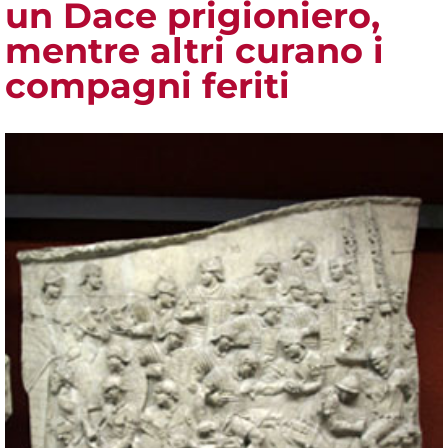
un Dace prigioniero,
mentre altri curano i
compagni feriti