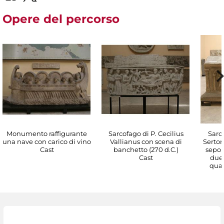
Opere del percorso
Monumento raffigurante
Sarcofago di P. Cecilius
Sarco
una nave con carico di vino
Vallianus con scena di
Sertor
Cast
banchetto (270 d.C.)
sepolc
Cast
due 
quart