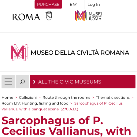
PURCHASE
Log In
MUSEO DELLA CIVILTÀ ROMANA
ALL THE CIVIC MUSEUMS
Home
>
Collezioni
>
Route through the rooms
>
Thematic sections
>
You are here
Room LIV: Hunting, fishing and food
>
Sarcophagus of P. Cecilius
Vallianus, with a banquet scene. (270 A.D.)
Sarcophagus of P.
Cecilius Vallianus, with