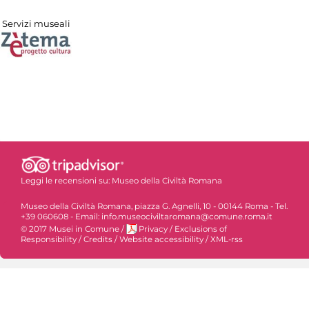
Servizi museali
Leggi le recensioni su:
Museo della Civiltà Romana
Museo della Civiltà Romana, piazza G. Agnelli, 10 - 00144 Roma - Tel.
+39 060608 - Email: info.museociviltaromana@comune.roma.it
© 2017 Musei in Comune
/
Privacy
/
Exclusions of
Responsibility
/
Credits
/
Website accessibility
/
XML-rss