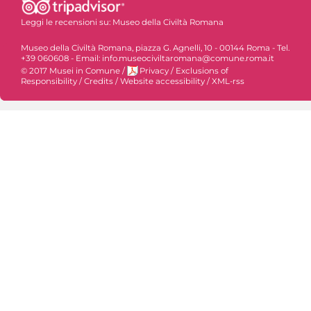
Leggi le recensioni su:
Museo della Civiltà Romana
Museo della Civiltà Romana, piazza G. Agnelli, 10 - 00144 Roma - Tel.
+39 060608 - Email: info.museociviltaromana@comune.roma.it
© 2017 Musei in Comune
/
Privacy
/
Exclusions of
Responsibility
/
Credits
/
Website accessibility
/
XML-rss