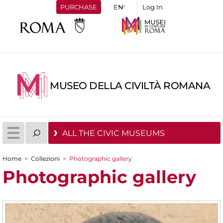
PURCHASE
Log In
MUSEO DELLA CIVILTÀ ROMANA
ALL THE CIVIC MUSEUMS
Home
>
Collezioni
>
Photographic gallery
You are here
Photographic gallery