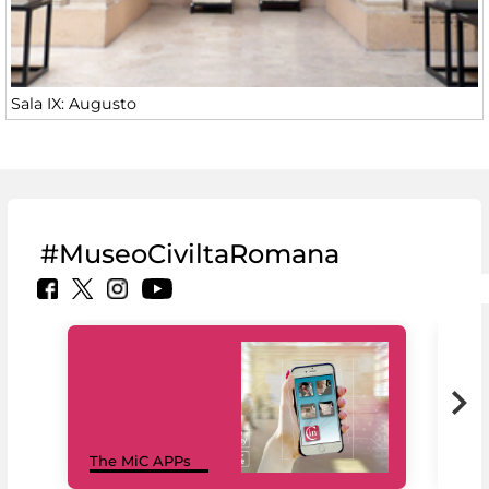
Sala IX: Augusto
#MuseoCiviltaRomana
MiC
The MiC APPs
net