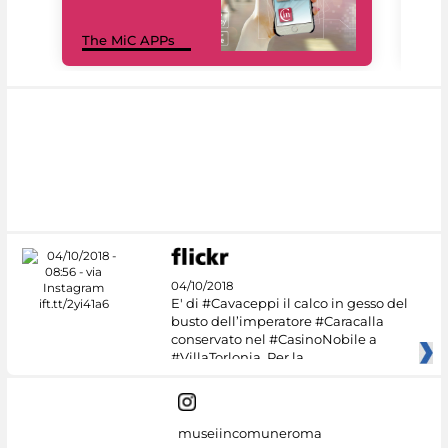
MiC
The MiC APPs
net
04/10/2018
E' di #Cavaceppi il calco in gesso del
busto dell’imperatore #Caracalla
conservato nel #CasinoNobile a
#VillaTorlonia. Per la
museiincomuneroma