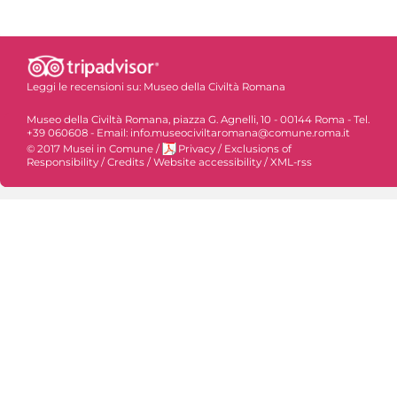
Leggi le recensioni su:
Museo della Civiltà Romana
Museo della Civiltà Romana, piazza G. Agnelli, 10 - 00144 Roma - Tel.
+39 060608 - Email: info.museociviltaromana@comune.roma.it
© 2017 Musei in Comune
/
Privacy
/
Exclusions of
Responsibility
/
Credits
/
Website accessibility
/
XML-rss