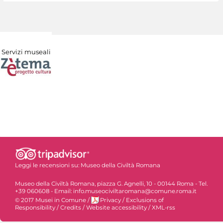
Servizi museali
Leggi le recensioni su:
Museo della Civiltà Romana
Museo della Civiltà Romana, piazza G. Agnelli, 10 - 00144 Roma - Tel.
+39 060608 - Email: info.museociviltaromana@comune.roma.it
© 2017 Musei in Comune
/
Privacy
/
Exclusions of
Responsibility
/
Credits
/
Website accessibility
/
XML-rss