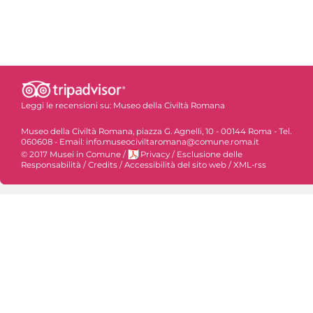
Leggi le recensioni su:
Museo della Civiltà Romana
Museo della Civiltà Romana, piazza G. Agnelli, 10 - 00144 Roma - Tel.
060608 - Email: info.museociviltaromana@comune.roma.it
© 2017 Musei in Comune
/
Privacy
/
Esclusione delle
Responsabilità
/
Credits
/
Accessibilità del sito web
/
XML-rss