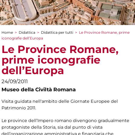
Home
>
Didattica
>
Didattica per tutti
>
Le Province Romane, prime
Tu sei qui
iconografie dell’Europa
Le Province Romane,
prime iconografie
dell’Europa
24/09/2011
Museo della Civiltà Romana
Visita guidata nell'ambito delle Giornate Europee del
Patrimonio 2011.
Le province dell’Impero romano divengono gradualmente
protagoniste della Storia, sia dal punto di vista
dell’organizzazione amministrativa e finanziaria che