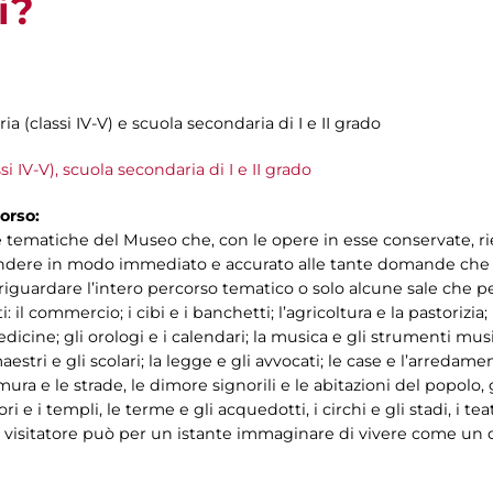
i?
ia (classi IV-V) e scuola secondaria di I e II grado
si IV-V), scuola secondaria di I e II grado
orso:
ale tematiche del Museo che, con le opere in esse conservate, ri
ondere in modo immediato e accurato alle tante domande che i
 riguardare l’intero percorso tematico o solo alcune sale che
 commercio; i cibi e i banchetti; l’agricoltura e la pastorizia; l
dicine; gli orologi e i calendari; la musica e gli strumenti musica
tri e gli scolari; la legge e gli avvocati; le case e l’arredamento;
mura e le strade, le dimore signorili e le abitazioni del popolo
ori e i templi, le terme e gli acquedotti, i circhi e gli stadi, i teat
il visitatore può per un istante immaginare di vivere come u