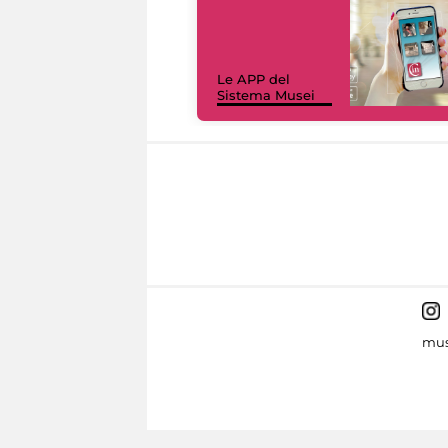
Le APP del
Sistema Musei
mus