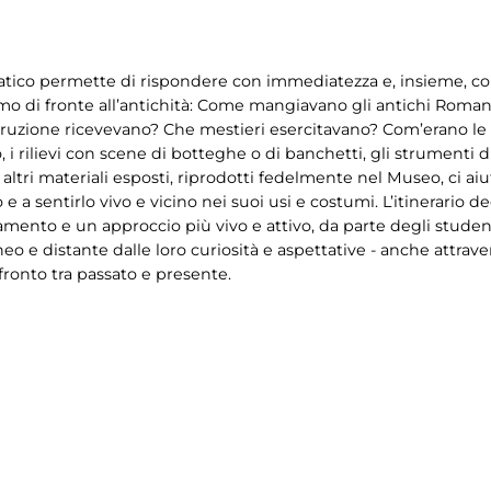
matico permette di rispondere con immediatezza e, insieme, con 
o di fronte all’antichità: Come mangiavano gli antichi Roma
ruzione ricevevano? Che mestieri esercitavano? Com’erano le lo
i rilievi con scene di botteghe o di banchetti, gli strumenti di l
 gli altri materiali esposti, riprodotti fedelmente nel Museo, ci
a sentirlo vivo e vicino nei suoi usi e costumi. L’itinerario de
ento e un approccio più vivo e attivo, da parte degli studenti
 e distante dalle loro curiosità e aspettative - anche attravers
nfronto tra passato e presente.