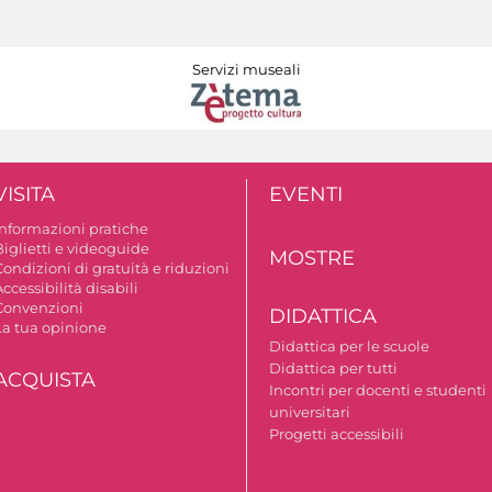
Servizi museali
VISITA
EVENTI
Informazioni pratiche
Biglietti e videoguide
MOSTRE
ondizioni di gratuità e riduzioni
ccessibilità disabili
Convenzioni
DIDATTICA
La tua opinione
Didattica per le scuole
Didattica per tutti
ACQUISTA
Incontri per docenti e studenti
universitari
Progetti accessibili