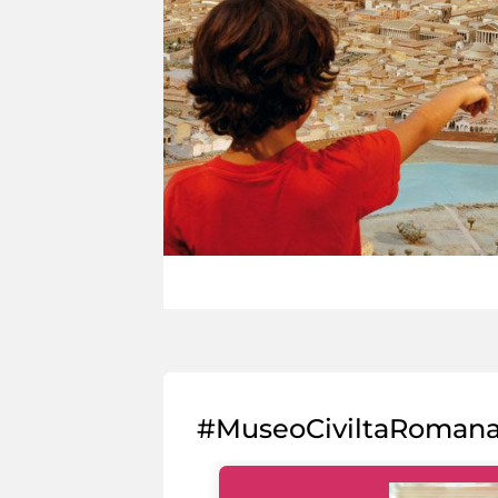
#MuseoCiviltaRoman