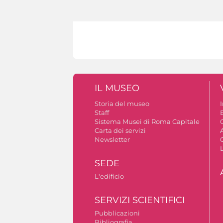
IL MUSEO
Storia del museo
Staff
Sistema Musei di Roma Capitale
C
Carta dei servizi
A
Newsletter
SEDE
L'edificio
SERVIZI SCIENTIFICI
Pubblicazioni
Bibliografia