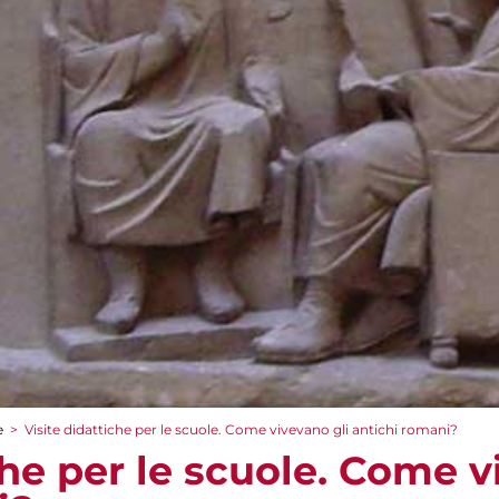
e
>
Visite didattiche per le scuole. Come vivevano gli antichi romani?
che per le scuole. Come v