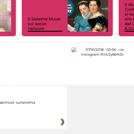
Il M
Civi
si r
Il Sistema Musei
alla
sui social
del 
network
& Cu
eiincomuneroma