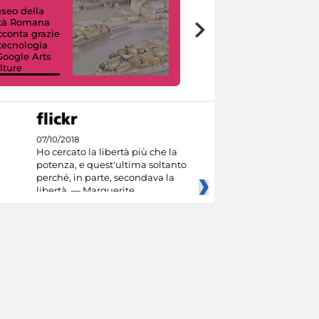
useo della
ltà Romana
Tour Virtuali.
acconta grazie
Viaggio digitale
 tecnologia
tra otto musei
Google Arts
civici e i loro
lture
capolavori
07/10/2018
Ho cercato la libertà più che la
potenza, e quest'ultima soltanto
perché, in parte, secondava la
libertà. — Marguerite